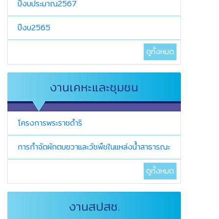
ปีงบประมาณ2567
ปีงบ2565
ดูทั้งหมด
งานเคหะและชุมชน
โครงการพระราชดำริ
การกำจัดผักตบชวาและวัชพืชในแหล่งน้ำสาธารณะ
ดูทั้งหมด
งานสปสช.