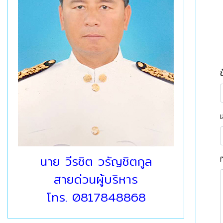
ข
นาย วีรชิต วรัญชิตกูล
ท
สายด่วนผู้บริหาร
โทร. 0817848868