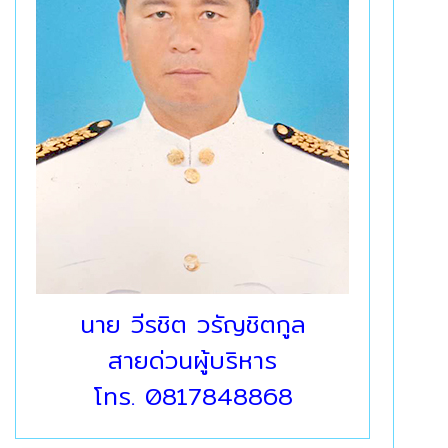
นาย วีรชิต วรัญชิตกูล
สายด่วนผู้บริหาร
โทร. 0817848868