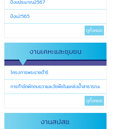
ปีงบประมาณ2567
ปีงบ2565
ดูทั้งหมด
งานเคหะและชุมชน
โครงการพระราชดำริ
การกำจัดผักตบชวาและวัชพืชในแหล่งน้ำสาธารณะ
ดูทั้งหมด
งานสปสช.