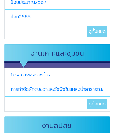
ปีงบประมาณ2567
ปีงบ2565
ดูทั้งหมด
งานเคหะและชุมชน
โครงการพระราชดำริ
การกำจัดผักตบชวาและวัชพืชในแหล่งน้ำสาธารณะ
ดูทั้งหมด
งานสปสช.