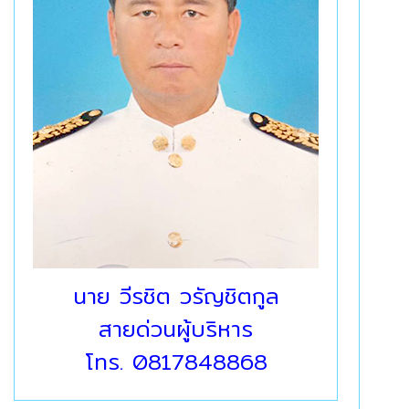
นาย วีรชิต วรัญชิตกูล
สายด่วนผู้บริหาร
โทร. 0817848868