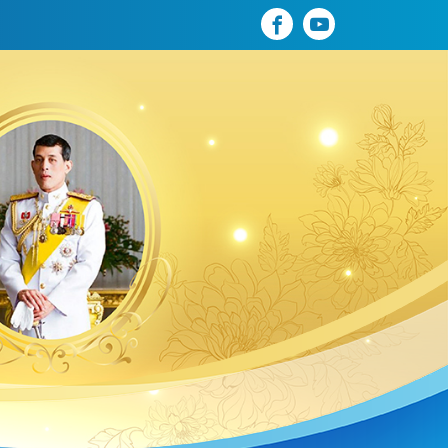
fb
yt