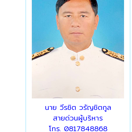
นาย วีรชิต วรัญชิตกูล
สายด่วนผู้บริหาร
โทร. 0817848868