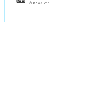
news
07 ก.ค. 2568
clock