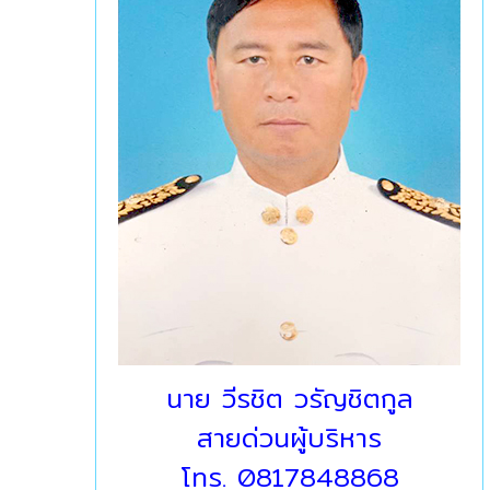
นาย วีรชิต วรัญชิตกูล
สายด่วนผู้บริหาร
โทร. 0817848868