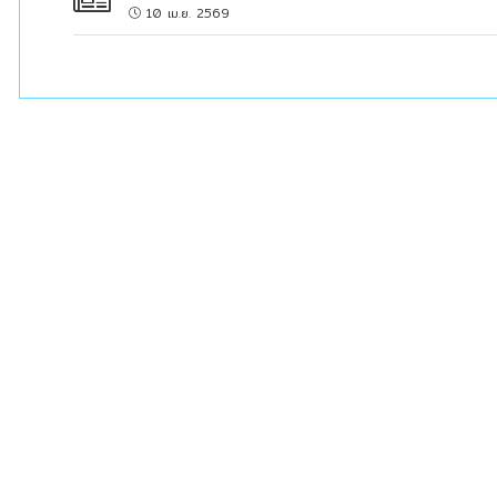
news
10 เม.ย. 2569
clock