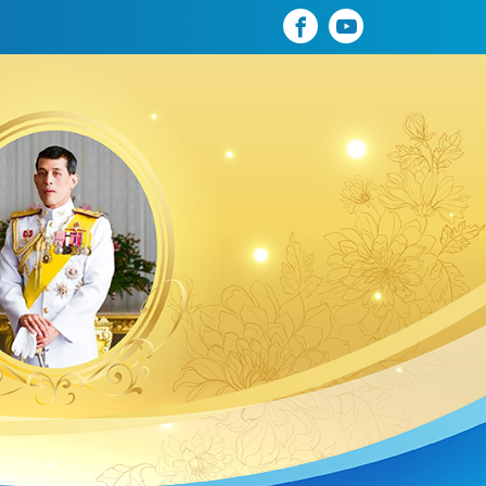
fb
yt